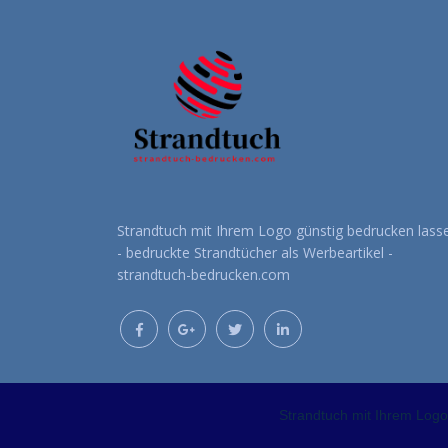
Strandtuch mit Ihrem Logo günstig bedrucken lass
- bedruckte Strandtücher als Werbeartikel -
strandtuch-bedrucken.com
Strandtuch mit Ihrem Logo