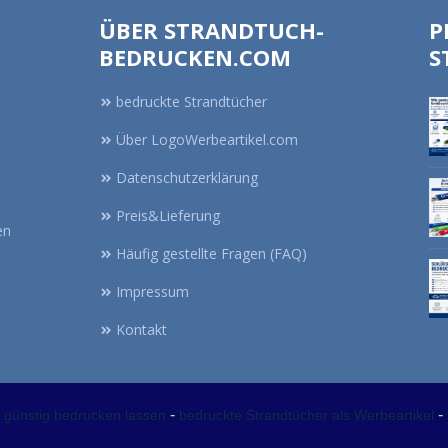
ÜBER STRANDTUCH-
P
BEDRUCKEN.COM
S
bedruckte Strandtücher
Über LogoWerbeartikel.com
Datenschutzerklärung
Preis&Lieferung
en
Häufig gestellte Fragen (FAQ)
Impressum
Kontakt
-
-
 günstig bedrucken lassen
bedruckte Strandtücher als Werbeartikel