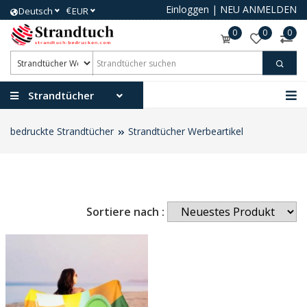
Einloggen
|
NEU ANMELDEN
€
Deutsch
EUR
0
0
0
Strandtücher
bedruckte Strandtücher
Strandtücher Werbeartikel
Sortiere nach :