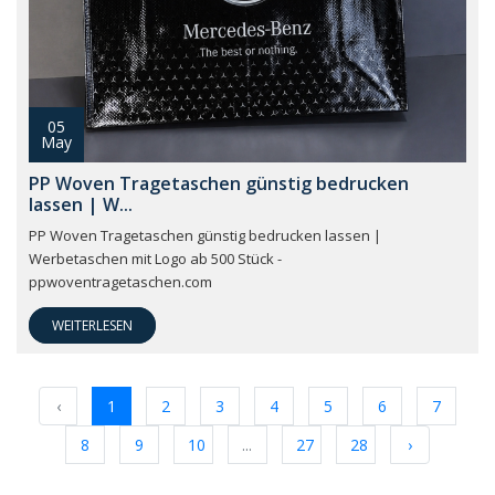
05
May
PP Woven Tragetaschen günstig bedrucken
lassen | W...
PP Woven Tragetaschen günstig bedrucken lassen |
Werbetaschen mit Logo ab 500 Stück -
ppwoventragetaschen.com
WEITERLESEN
‹
1
2
3
4
5
6
7
8
9
10
...
27
28
›