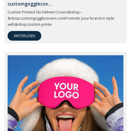
customgogglecov...
Custom Printed Ski Helmet Covers&nbsp;–
&nbsp;customgogglecovers.comPromote your brand in style
with&nbsp;custom printe
WEITERLESEN